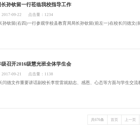
局长孙钦留一行莅临我校指导工作
017-09-22
点击量：1234
孙钦留(右四)一行参观学校县教育局局长孙钦留(前左一)在校长闫德文(前右
级召开2016级慧光班全体学生会
017-09-21
点击量：1138
长闫德文作重要讲话副校长李世雷就励志、感恩、心态等方面与学生交流教务
共676条
首页
上一页