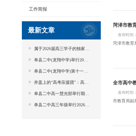
工作简报
菏泽市教
最新文章
发布时间：2
菏泽市教育局
属于2026届高三学子的独家毕业记忆
单县二中(龙翔中学)举行2026届毕业典礼暨高考壮行会
单县二中(龙翔中学)第十一届校园文化艺术节璀璨启幕
井盖上的“高考应援团”：高一学弟学妹用画笔“垫”起高三青云路
全市高中
发布时间：2
单县二中高一慧光部举行期中考试表彰暨家长会
市教育局副局
单县二中高三年级举行2026届成人礼暨高考冲刺动员大会